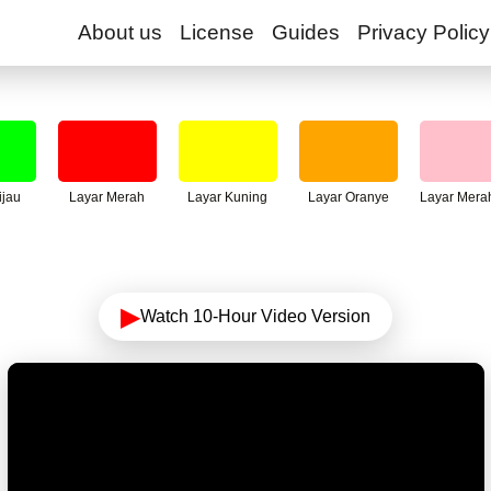
About us
License
Guides
Privacy Policy
ijau
Layar Merah
Layar Kuning
Layar Oranye
Layar Mera
▶
Watch 10-Hour Video Version