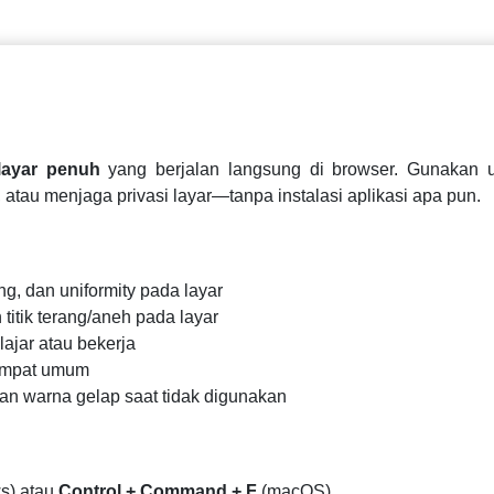
 layar penuh
yang berjalan langsung di browser. Gunakan 
atau menjaga privasi layar—tanpa instalasi aplikasi apa pun.
ng, dan uniformity pada layar
itik terang/aneh pada layar
lajar atau bekerja
 tempat umum
n warna gelap saat tidak digunakan
s) atau
Control + Command + F
(macOS).