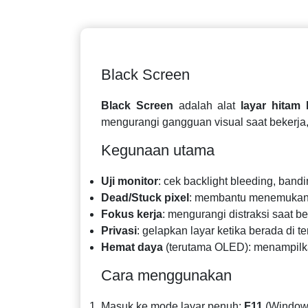
Black Screen
Black Screen
adalah alat
layar hitam
mengurangi gangguan visual saat bekerja, 
Kegunaan utama
Uji monitor
: cek backlight bleeding, bandi
Dead/Stuck pixel
: membantu menemukan t
Fokus kerja
: mengurangi distraksi saat be
Privasi
: gelapkan layar ketika berada di
Hemat daya
(terutama OLED): menampilka
Cara menggunakan
Masuk ke mode layar penuh:
F11
(Window