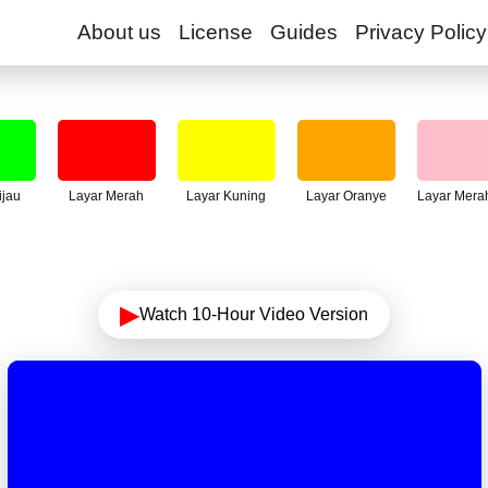
About us
License
Guides
Privacy Policy
ijau
Layar Merah
Layar Kuning
Layar Oranye
Layar Mera
▶
Watch 10-Hour Video Version