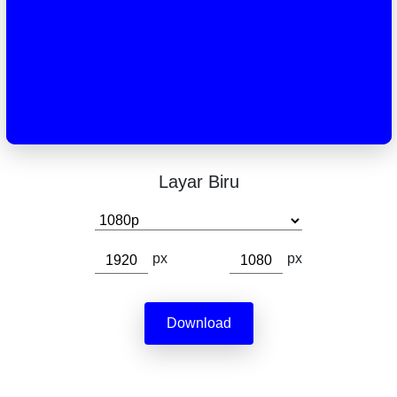
Layar Biru
px
px
Download