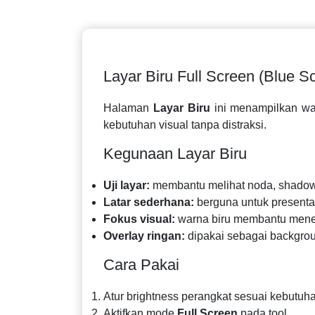
Layar Biru Full Screen (Blue S
Halaman
Layar Biru
ini menampilkan war
kebutuhan visual tanpa distraksi.
Kegunaan Layar Biru
Uji layar:
membantu melihat noda, shadow,
Latar sederhana:
berguna untuk presentas
Fokus visual:
warna biru membantu men
Overlay ringan:
dipakai sebagai backgrou
Cara Pakai
Atur brightness perangkat sesuai kebutuh
Aktifkan mode
Full Screen
pada tool.